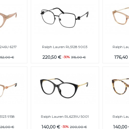
246U 6217
Ralph Lauren RL5128 9003
Ralph La
220,50 €
176,40
252,00 €
-30%
315,00 €
5123 9158
Ralph Lauren RL6239U 5001
Ralph La
140,00 €
140,00
226,00 €
-30%
200,00 €