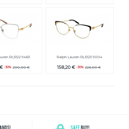
auren RL5122 9463
Ralph Lauren RL5123 9004
 €
158,20 €
-30%
200,00 €
-30%
226,00 €