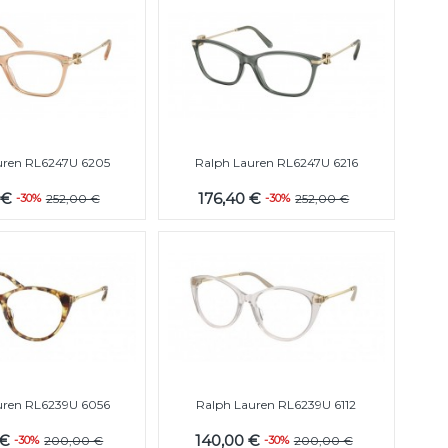
uren RL6247U 6205
Ralph Lauren RL6247U 6216
 €
176,40 €
-30%
252,00 €
-30%
252,00 €
uren RL6239U 6056
Ralph Lauren RL6239U 6112
 €
140,00 €
-30%
200,00 €
-30%
200,00 €