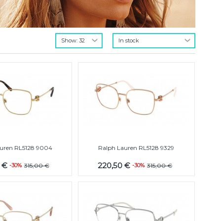
auren RL5128 9004
Ralph Lauren RL5128 9329
0 €
220,50 €
-30%
315,00 €
-30%
315,00 €