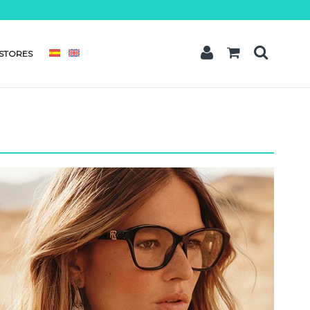
t amet
dipisicing elit, sed do eiusmod tempor incididunt ut labore et dolore
quis nostrud exercitation ullamco laboris nisi ut aliquip ex ea commodo
STORES
READ MORE