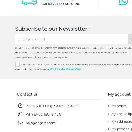
Subscribe to our Newsletter!
Conforme al RGPD y la LOPDGDD, INNOVACARE S.L tratará los datos facilitados con la finali
de enviar un comunicaciones comerciales a los suscriptores. Podrá ejercer los derechos
reconocidos en la normativa mencionada.
ENTIENDO Y ACEPTO el tratamiento de mis datos tal y como se describe anteriorment
Política de Privacidad
explicado con detalle en la
Contact us
My account
Monday to Friday 8:00am - 7:00pm
My orders
My credit slip
WhatsApp!
683 12 40 81
My addresses
hola@ohgafas.com
My personal 