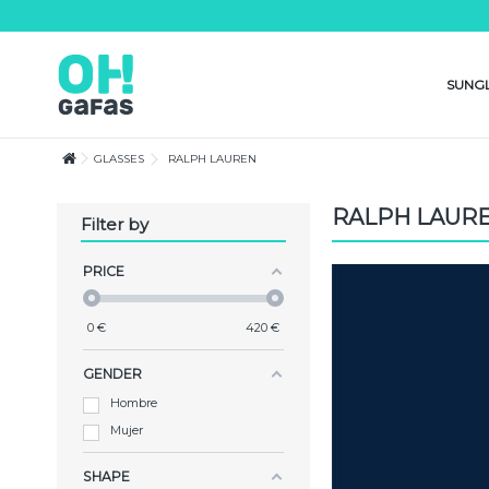
Lorem ipsum dolor sit amet
Lorem ipsum dolor sit amet, consectetur adipisicing elit, sed do eiusmod te
magna aliqua. Ut enim ad minim veniam, quis nostrud exercitation ullamco
SUNG
consequat.
GLASSES
RALPH LAUREN
RALPH LAUR
Filter by
PRICE
0
€
420
€
GENDER
Hombre
Mujer
SHAPE