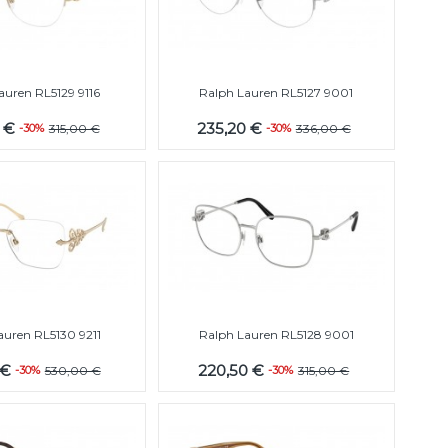
auren RL5129 9116
Ralph Lauren RL5127 9001
0 €
235,20 €
-30%
315,00 €
-30%
336,00 €
auren RL5130 9211
Ralph Lauren RL5128 9001
 €
220,50 €
-30%
530,00 €
-30%
315,00 €