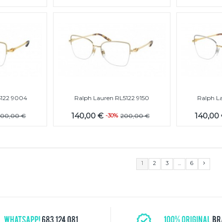
5122 9004
Ralph Lauren RL5122 9150
Ralph L
140,00 €
140,00
200,00 €
-30%
200,00 €
1
2
3
...
6