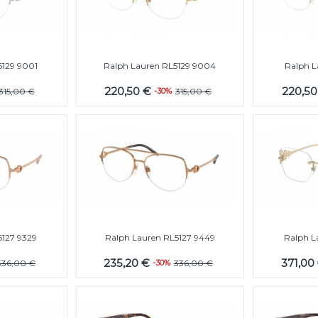
5129 9001
Ralph Lauren RL5129 9004
Ralph L
220,50 €
220,5
315,00 €
-30%
315,00 €
5127 9329
Ralph Lauren RL5127 9449
Ralph L
235,20 €
371,00
336,00 €
-30%
336,00 €