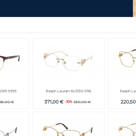
5099 9395
Ralph Lauren RL5130 9116
Ralph L
371,00 €
220,5
158,00 €
-30%
530,00 €