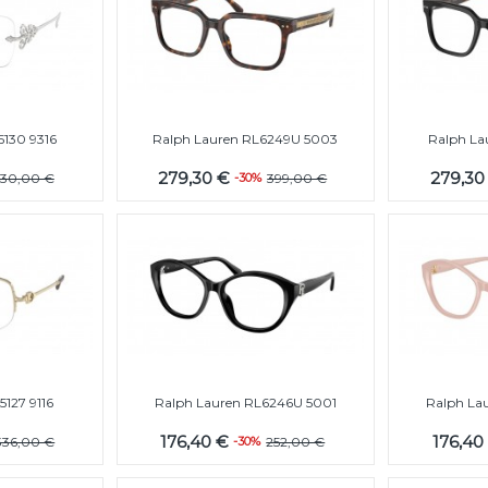
5130 9316
Ralph Lauren RL6249U 5003
Ralph La
279,30 €
279,30
530,00 €
-30%
399,00 €
5127 9116
Ralph Lauren RL6246U 5001
Ralph La
176,40 €
176,40
336,00 €
-30%
252,00 €