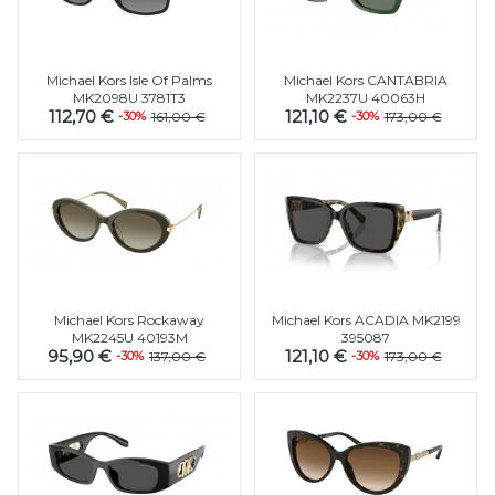
Michael Kors Isle Of Palms
Michael Kors CANTABRIA
MK2098U 3781T3
MK2237U 40063H
112,70 €
121,10 €
-30%
161,00 €
-30%
173,00 €
Michael Kors Rockaway
Michael Kors ACADIA MK2199
MK2245U 40193M
395087
95,90 €
121,10 €
-30%
137,00 €
-30%
173,00 €