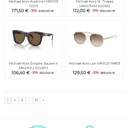
Michael Kors Audrina I MK1013
Michael Kors St. Tropez
112011
MK9034M 300613
171,50 €
112,00 €
-30%
245,00 €
-30%
160,00 €
Michael Kors Empire Square 4
Michael Kors Lon MK1021 116813
MK2193U 300673
106,40 €
129,50 €
-30%
152,00 €
-30%
185,00 €
1
2
3
...
10