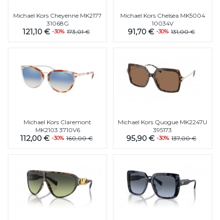
Michael Kors Cheyenne MK2177
Michael Kors Chelsea MK5004
31068G
10034V
121,10 €
91,70 €
-30%
173,01 €
-30%
131,00 €
Michael Kors Claremont
Michael Kors Quogue MK2247U
MK2103 3710V6
395173
112,00 €
95,90 €
-30%
160,00 €
-30%
137,00 €