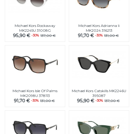
Michael Kors Rockaway
Michael Kors Adrianna Ii
MK2245U 31008G
MK2024 316213
95,90 €
91,70 €
-30%
137,00 €
-30%
131,00 €
Michael Kors Isle Of Palms
Michael Kors Catskills MK2246U
MK2098U 378113
395087
91,70 €
95,90 €
-30%
131,00 €
-30%
137,00 €