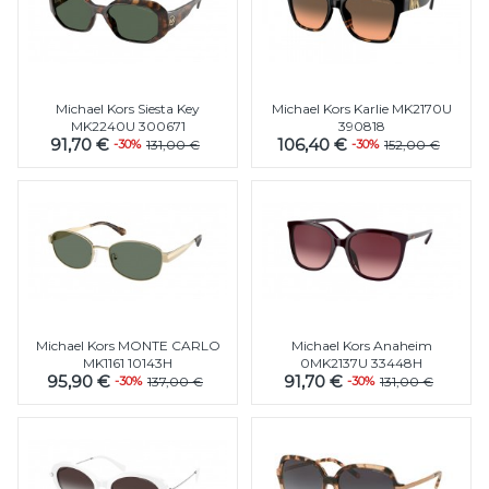
Michael Kors Siesta Key
Michael Kors Karlie MK2170U
MK2240U 300671
390818
91,70 €
106,40 €
-30%
131,00 €
-30%
152,00 €
Michael Kors MONTE CARLO
Michael Kors Anaheim
MK1161 10143H
0MK2137U 33448H
95,90 €
91,70 €
-30%
137,00 €
-30%
131,00 €