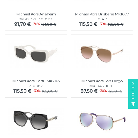
Michael Kors Anaheim
Michael Kors Brisbane MK1077
0MK2137U 30058G
101413
91,70 €
115,50 €
-30%
131,00 €
-30%
165,00 €
Michael Kors Corfu MK2165
Michael Kors San Diego
FILTER
310087
MK1045 110811
115,50 €
87,50 €
-30%
165,00 €
-30%
125,01 €