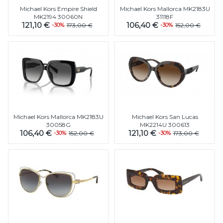
Michael Kors Empire Shield
Michael Kors Mallorca MK2183U
MK2194 30060N
31118F
121,10 €
106,40 €
-30%
173,00 €
-30%
152,00 €
Michael Kors Mallorca MK2183U
Michael Kors San Lucas
30058G
MK2214U 300613
106,40 €
121,10 €
-30%
152,00 €
-30%
173,00 €