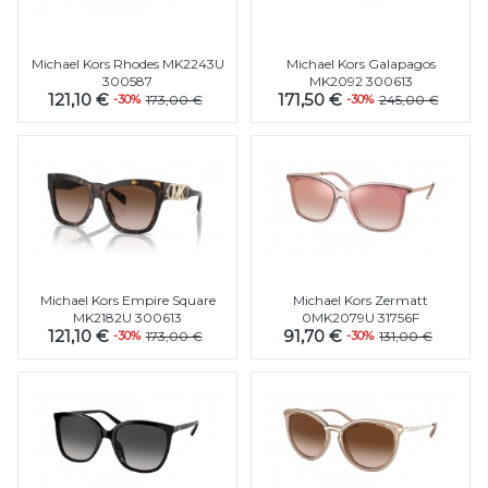
Michael Kors Rhodes MK2243U
Michael Kors Galapagos
300587
MK2092 300613
121,10 €
171,50 €
-30%
173,00 €
-30%
245,00 €
Michael Kors Empire Square
Michael Kors Zermatt
MK2182U 300613
0MK2079U 31756F
121,10 €
91,70 €
-30%
173,00 €
-30%
131,00 €