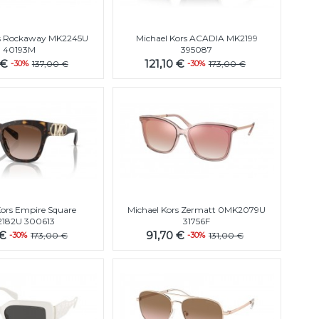
rs Rockaway MK2245U
Michael Kors ACADIA MK2199
40193M
395087
 €
121,10 €
-30%
137,00 €
-30%
173,00 €
Kors Empire Square
Michael Kors Zermatt 0MK2079U
182U 300613
31756F
 €
91,70 €
-30%
173,00 €
-30%
131,00 €