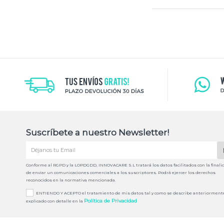
Suscríbete a nuestro Newsletter!
Conforme al RGPD y la LOPDGDD, INNOVACARE S.L tratará los datos facilitados con la finali
de enviar un comunicaciones comerciales a los suscriptores. Podrá ejercer los derechos
reconocidos en la normativa mencionada.
ENTIENDO Y ACEPTO el tratamiento de mis datos tal y como se describe anteriorment
Política de Privacidad
explicado con detalle en la