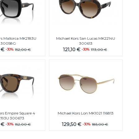
rs Mallorca MK2183U
Michael Kors San Lucas MK2214U
30058G
300613
0 €
121,10 €
-30%
152,00 €
-30%
173,00 €
ors Empire Square 4
Michael Kors Lon MK1021 116813
193U 300673
0 €
129,50 €
-30%
152,00 €
-30%
185,00 €