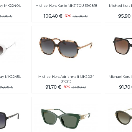
 Key MK2240U
Michael Kors Karlie MK2170U 390818
Michael Kor
106,40 €
95,90
31,00 €
-30%
152,00 €
way MK2245U
Michael Kors Adrianna Ii MK2024
Michael Kors
316213
91,70 €
91,70
137,00 €
-30%
131,00 €