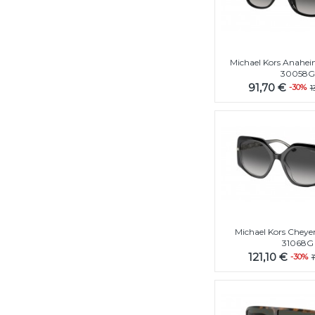
Michael Kors Anahe
30058
91,70 €
-30%
1
Michael Kors Chey
31068G
121,10 €
-30%