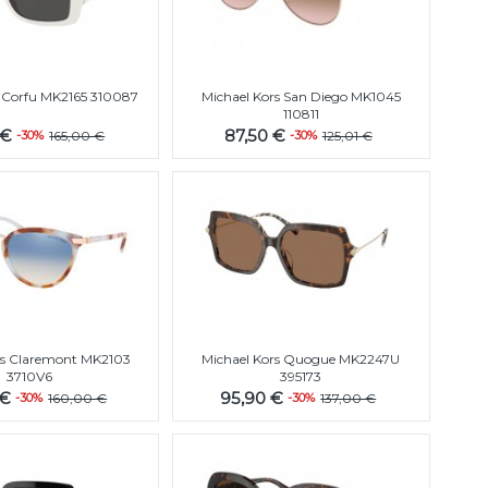
s Corfu MK2165 310087
Michael Kors San Diego MK1045
110811
 €
87,50 €
-30%
165,00 €
-30%
125,01 €
rs Claremont MK2103
Michael Kors Quogue MK2247U
3710V6
395173
 €
95,90 €
-30%
160,00 €
-30%
137,00 €