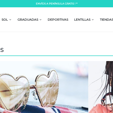
ENVÍOS A PENÍNSULA GRATIS ! *
Lorem ipsum dolor si
mpor incididunt ut labore et dolore
Lorem ipsum dolor sit amet, consectetur a
 laboris nisi ut aliquip ex ea commodo
magna aliqua. Ut enim ad minim veniam, 
SOL
GRADUADAS
DEPORTIVAS
LENTILLAS
TIENDA
consequat.
READ MORE
RS