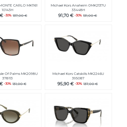
s MONTE CARLO MK1161
Michael Kors Anaheim 0MK2137U
10143H
33448H
 €
91,70 €
-30%
137,00 €
-30%
131,00 €
 Isle Of Palms MK2098U
Michael Kors Catskills MK2246U
378113
395087
 €
95,90 €
-30%
131,00 €
-30%
137,00 €