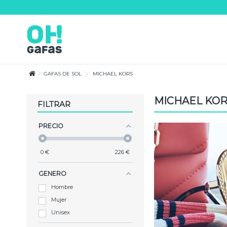
Lorem ipsum dolor sit amet
Lorem ipsum dolor sit amet, consectetur adipisicing elit, sed do eiusmod te
magna aliqua. Ut enim ad minim veniam, quis nostrud exercitation ullamco
consequat.
GAFAS DE SOL
MICHAEL KORS
MICHAEL KO
FILTRAR
PRECIO
0
€
226
€
GENERO
Hombre
Mujer
Unisex