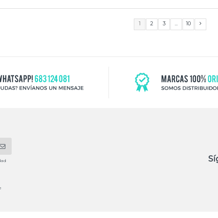
1
2
3
...
10
Sí
dad
e