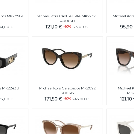
 Palms MK2098U
Michael Kors CANTABRIA MK2237U
Michael Ko
40063H
121,10 €
95,90
161,00 €
-30%
173,00 €
es MK2243U
Michael Kors Galapagos MK2092
Michael 
300613
MK2
171,50 €
121,10
73,00 €
-30%
245,00 €