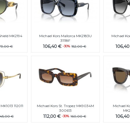
Shield MK2194
Michael Kors Mallorca MK2183U
Michael Ko
N
31118F
106,40 €
106,4
73,00 €
-30%
152,00 €
 MK1013 112011
Michael Kors St. Tropez MK9034M
Michael K
300613
MK2
112,00 €
106,4
45,00 €
-30%
160,00 €