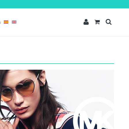
t amet
dipisicing elit, sed do eiusmod tempor incididunt ut labore et dolore
quis nostrud exercitation ullamco laboris nisi ut aliquip ex ea commodo
S
READ MORE