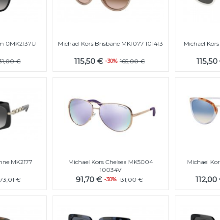
im 0MK2137U
Michael Kors Brisbane MK1077 101413
Michael Kor
G
115,50 €
115,50
31,00 €
-30%
165,00 €
enne MK2177
Michael Kors Chelsea MK5004
Michael Ko
10034V
91,70 €
112,00
173,01 €
-30%
131,00 €