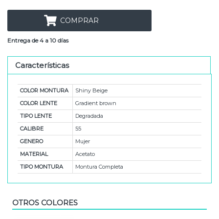
COMPRAR
Entrega de 4 a 10 días
Características
COLOR MONTURA
Shiny Beige
COLOR LENTE
Gradient brown
TIPO LENTE
Degradada
CALIBRE
55
GENERO
Mujer
MATERIAL
Acetato
TIPO MONTURA
Montura Completa
OTROS COLORES