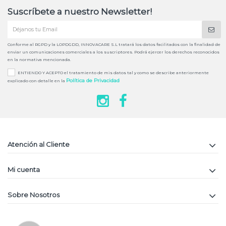
Suscríbete a nuestro Newsletter!
Conforme al RGPD y la LOPDGDD, INNOVACARE S.L tratará los datos facilitados con la finalidad de
enviar un comunicaciones comerciales a los suscriptores. Podrá ejercer los derechos reconocidos
en la normativa mencionada.
ENTIENDO Y ACEPTO el tratamiento de mis datos tal y como se describe anteriormente
Política de Privacidad
explicado con detalle en la
Atención al Cliente
Mi cuenta
Sobre Nosotros