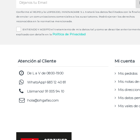
Conforme al RGPD y la LOPDGDD, INNOVACARE S.L tratará los datos facilitados con la finali
de enviar un comunicaciones comerciales a los suscriptores. Podrá ejercer los derechos
reconocidos en la normativa mencionada.
ENTIENDO Y ACEPTO el tratamiento de mis datos tal y como se describe anteriorment
Política de Privacidad
explicado con detalle en la
Atención al Cliente
Mi cuenta
De L a V de 08:00-19:00
Mis pedidos
Mis notas de 
WhatsApp!
683 12 40 81
Mis direccio
Llámanos!
91 005 94 10
Mis datos pe
hola@ohgafas.com
Mis vales de