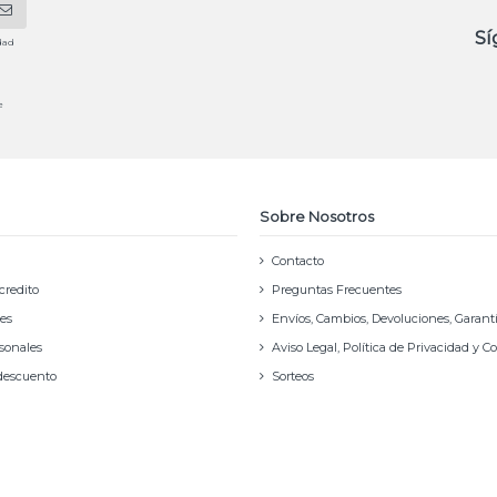
Sí
dad
e
Sobre Nosotros
Contacto
credito
Preguntas Frecuentes
nes
Envíos, Cambios, Devoluciones, Garant
rsonales
Aviso Legal, Política de Privacidad y C
 descuento
Sorteos