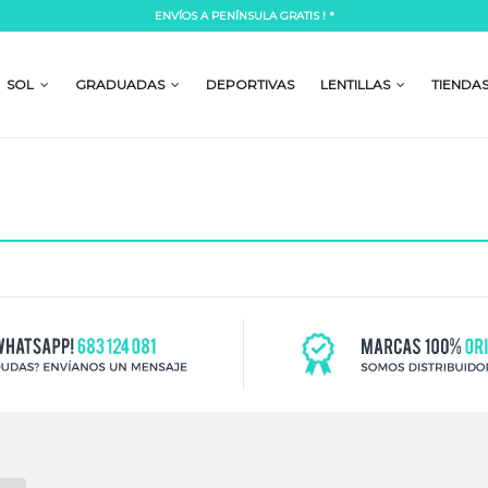
ENVÍOS A PENÍNSULA GRATIS ! *
Lorem ipsum dolor si
mpor incididunt ut labore et dolore
Lorem ipsum dolor sit amet, consectetur a
 laboris nisi ut aliquip ex ea commodo
magna aliqua. Ut enim ad minim veniam, 
SOL
GRADUADAS
DEPORTIVAS
LENTILLAS
TIENDA
consequat.
READ MORE