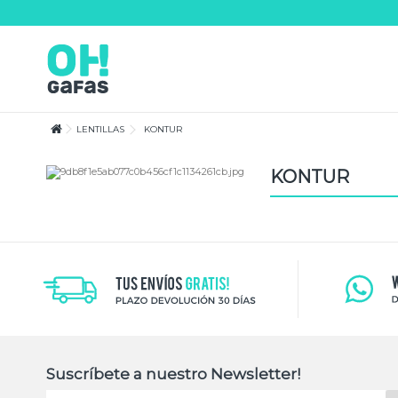
Lorem ipsum dolor sit amet
Lorem ipsum dolor sit amet, consectetur adipisicing elit, sed do eiusmod te
magna aliqua. Ut enim ad minim veniam, quis nostrud exercitation ullamco
consequat.
LENTILLAS
KONTUR
KONTUR
Suscríbete a nuestro Newsletter!