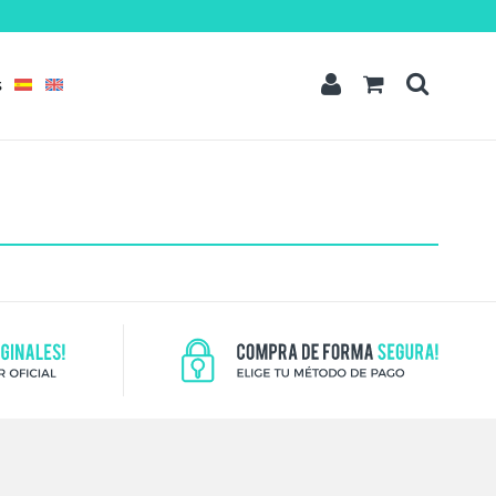
t amet
dipisicing elit, sed do eiusmod tempor incididunt ut labore et dolore
quis nostrud exercitation ullamco laboris nisi ut aliquip ex ea commodo
S
READ MORE