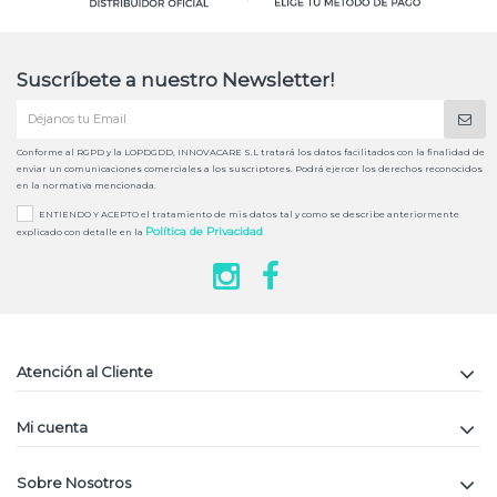
Suscríbete a nuestro Newsletter!
Conforme al RGPD y la LOPDGDD, INNOVACARE S.L tratará los datos facilitados con la finalidad de
enviar un comunicaciones comerciales a los suscriptores. Podrá ejercer los derechos reconocidos
en la normativa mencionada.
ENTIENDO Y ACEPTO el tratamiento de mis datos tal y como se describe anteriormente
Política de Privacidad
explicado con detalle en la
Atención al Cliente
Mi cuenta
Sobre Nosotros