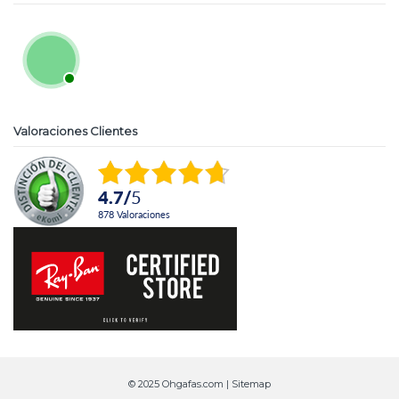
Valoraciones Clientes
4.7
/
5
878
Valoraciones
© 2025 Ohgafas.com |
Sitemap