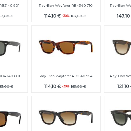
RB2140 901
Ray-Ban Wayfarer RB4340 710
Ray-Ban Wa
114,10 €
149,10
63,00 €
-30%
163,00 €
RB4340 601
Ray-Ban Wayfarer RB2140 954
Ray-Ban Wa
114,10 €
121,10
63,00 €
-30%
163,00 €