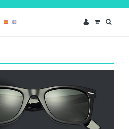
t amet
dipisicing elit, sed do eiusmod tempor incididunt ut labore et dolore
quis nostrud exercitation ullamco laboris nisi ut aliquip ex ea commodo
S
READ MORE