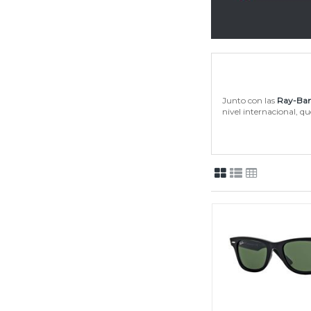
Junto con las
Ray-Ban
nivel internacional, q