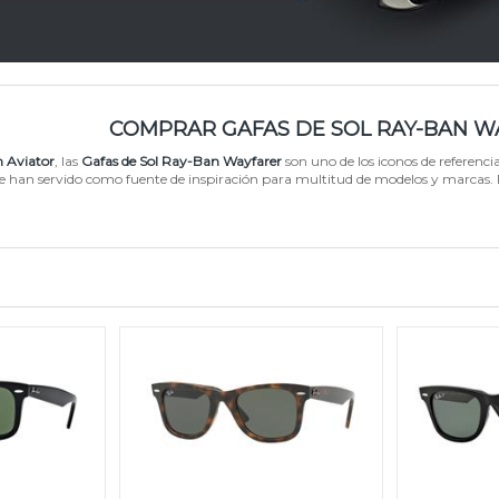
COMPRAR GAFAS DE SOL RAY-BAN W
 Aviator
, las
Gafas de Sol Ray-Ban Wayfarer
son uno de los iconos de referenc
ue han servido como fuente de inspiración para multitud de modelos y marcas. 