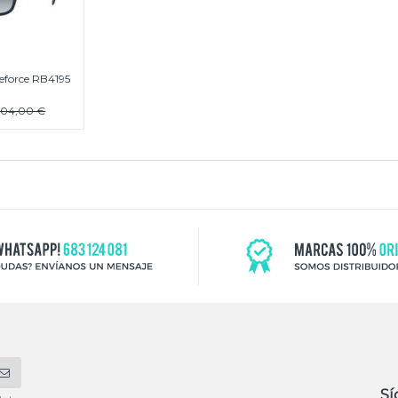
eforce RB4195
204,00 €
Sí