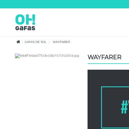
Lorem ipsum dolor sit amet
Lorem ipsum dolor sit amet, consectetur adipisicing elit, sed do eiusmod te
magna aliqua. Ut enim ad minim veniam, quis nostrud exercitation ullamco
consequat.
GAFAS DE SOL
WAYFARER
WAYFARER