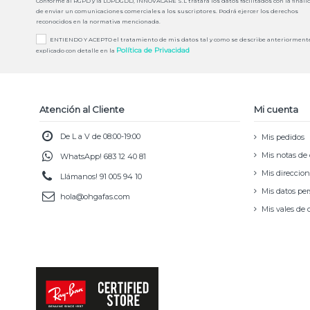
Conforme al RGPD y la LOPDGDD, INNOVACARE S.L tratará los datos facilitados con la finali
de enviar un comunicaciones comerciales a los suscriptores. Podrá ejercer los derechos
reconocidos en la normativa mencionada.
ENTIENDO Y ACEPTO el tratamiento de mis datos tal y como se describe anteriorment
Política de Privacidad
explicado con detalle en la
Atención al Cliente
Mi cuenta
De L a V de 08:00-19:00
Mis pedidos
Mis notas de 
WhatsApp!
683 12 40 81
Mis direccio
Llámanos!
91 005 94 10
Mis datos pe
hola@ohgafas.com
Mis vales de