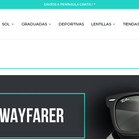
ENVÍOS A PENÍNSULA GRATIS ! *
Lorem ipsum dolor si
mpor incididunt ut labore et dolore
Lorem ipsum dolor sit amet, consectetur a
 laboris nisi ut aliquip ex ea commodo
magna aliqua. Ut enim ad minim veniam, 
SOL
GRADUADAS
DEPORTIVAS
LENTILLAS
TIENDA
consequat.
READ MORE