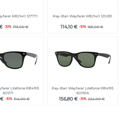
yfarer RB2140 127771
Ray-Ban Wayfarer RB2140 1292B1
 €
114,10 €
-30%
173,00 €
-30%
163,00 €
arer Liteforce RB4195
Ray-Ban Wayfarer Liteforce RB4195
601/71
601S9A
 €
156,80 €
-30%
194,00 €
-30%
224,00 €