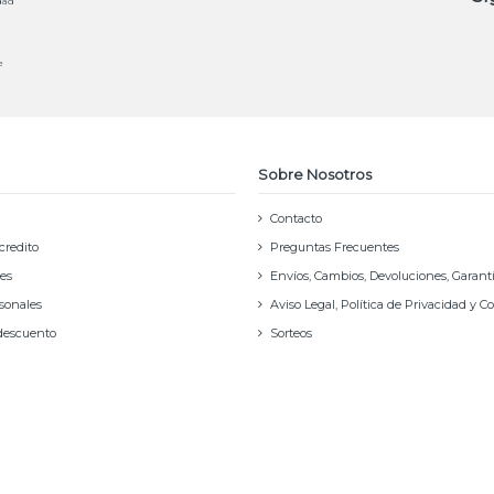
dad
e
Sobre Nosotros
Contacto
credito
Preguntas Frecuentes
nes
Envíos, Cambios, Devoluciones, Garant
rsonales
Aviso Legal, Política de Privacidad y C
 descuento
Sorteos