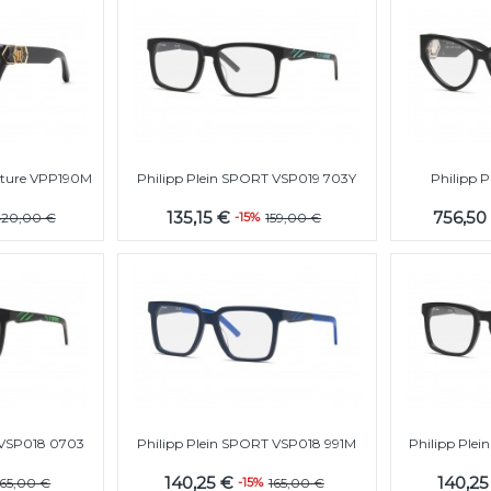
apture VPP190M
Philipp Plein SPORT VSP019 703Y
Philipp 
135,15 €
756,50
20,00 €
-15%
159,00 €
 VSP018 0703
Philipp Plein SPORT VSP018 991M
Philipp Ple
140,25 €
140,2
165,00 €
-15%
165,00 €