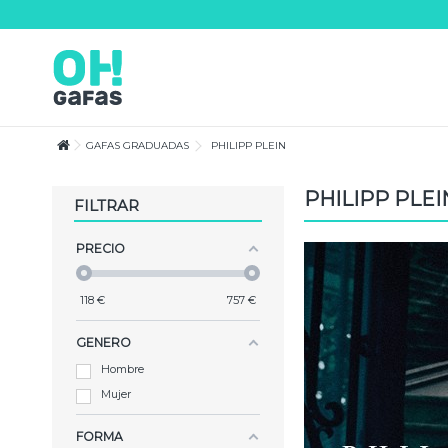
Lorem ipsum dolor sit amet
Lorem ipsum dolor sit amet, consectetur adipisicing elit, sed do eiusmod te
magna aliqua. Ut enim ad minim veniam, quis nostrud exercitation ullamco
consequat.
GAFAS GRADUADAS
PHILIPP PLEIN
PHILIPP PLEI
FILTRAR
PRECIO
118
€
757
€
GENERO
Hombre
Mujer
FORMA