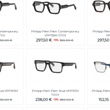
 Contemporary
Philipp Plein Plein Contemporary
Philipp Ple
700
VPP155M 0703
VP
297,50 €
297,50
350,00 €
-15%
350,00 €
Stud VPP193M
Philipp Plein Plein Stud VPP193V
Philipp Ple
700Y
238,00 €
152,15
350,00 €
-15%
280,00 €