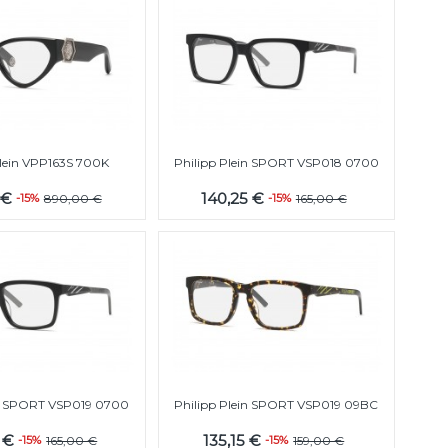
Plein VPP163S 700K
Philipp Plein SPORT VSP018 0700
 €
140,25 €
-15%
890,00 €
-15%
165,00 €
in SPORT VSP019 0700
Philipp Plein SPORT VSP019 09BC
5 €
135,15 €
-15%
165,00 €
-15%
159,00 €