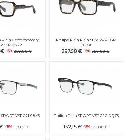
in Plein Contemporary
Philipp Plein Plein Stud VPP193M
P155M 0722
03KA
 €
297,50 €
-15%
350,00 €
-15%
350,00 €
in SPORT VSP021 08K5
Philipp Plein SPORT VSP020 0Q75
 €
152,15 €
-15%
179,00 €
-15%
179,00 €