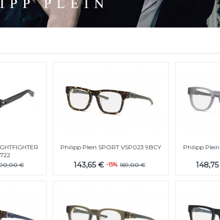
 LIGHTFIGHTER
Philipp Plein SPORT VSP023 9BCY
Philipp Ple
722
143,65 €
148,7
90,00 €
-15%
169,00 €