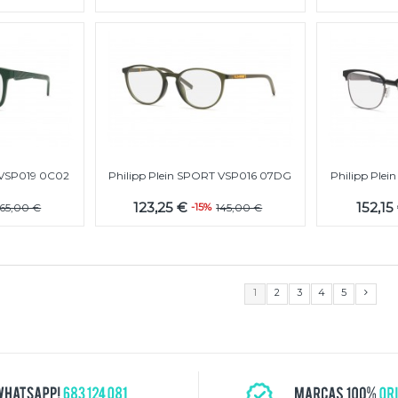
 VSP019 0C02
Philipp Plein SPORT VSP016 07DG
Philipp Ple
123,25 €
152,15
165,00 €
-15%
145,00 €
1
2
3
4
5