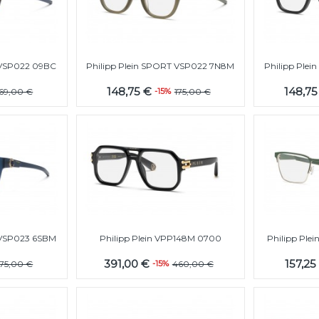
 VSP022 09BC
Philipp Plein SPORT VSP022 7N8M
Philipp Ple
148,75 €
148,7
169,00 €
-15%
175,00 €
 VSP023 6SBM
Philipp Plein VPP148M 0700
Philipp Ple
391,00 €
157,2
175,00 €
-15%
460,00 €