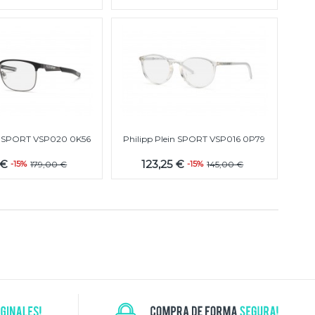
in SPORT VSP020 0K56
Philipp Plein SPORT VSP016 0P79
 €
123,25 €
-15%
179,00 €
-15%
145,00 €