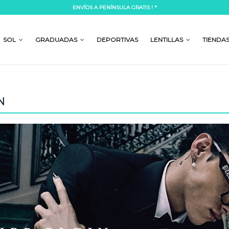
ENVÍOS A PENÍNSULA GRATIS ! *
Lorem ipsum dolor si
mpor incididunt ut labore et dolore
Lorem ipsum dolor sit amet, consectetur a
 laboris nisi ut aliquip ex ea commodo
magna aliqua. Ut enim ad minim veniam, 
SOL
GRADUADAS
DEPORTIVAS
LENTILLAS
TIENDA
consequat.
READ MORE
N