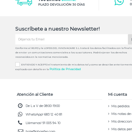
Suscríbete a nuestro Newsletter!
Conforme al RGPD y la LOPDGDD, INNOVACARE S.L tratará los datos facilitados con la finali
de enviar un comunicaciones comerciales a los suscriptores. Podrá ejercer los derechos
reconocidos en la normativa mencionada.
ENTIENDO Y ACEPTO el tratamiento de mis datos tal y como se describe anteriorment
Política de Privacidad
explicado con detalle en la
Atención al Cliente
Mi cuenta
De L a V de 08:00-19:00
Mis pedidos
Mis notas de 
WhatsApp!
683 12 40 81
Mis direccio
Llámanos!
91 005 94 10
Mis datos pe
hola@ohgafas.com