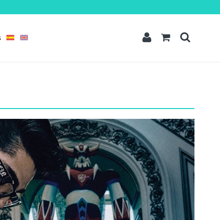
t amet
dipisicing elit, sed do eiusmod tempor incididunt ut labore et dolore
quis nostrud exercitation ullamco laboris nisi ut aliquip ex ea commodo
S
READ MORE