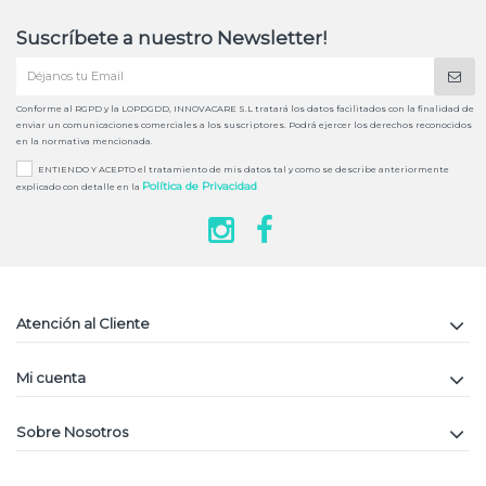
Suscríbete a nuestro Newsletter!
Conforme al RGPD y la LOPDGDD, INNOVACARE S.L tratará los datos facilitados con la finalidad de
enviar un comunicaciones comerciales a los suscriptores. Podrá ejercer los derechos reconocidos
en la normativa mencionada.
ENTIENDO Y ACEPTO el tratamiento de mis datos tal y como se describe anteriormente
Política de Privacidad
explicado con detalle en la
Atención al Cliente
Mi cuenta
Sobre Nosotros