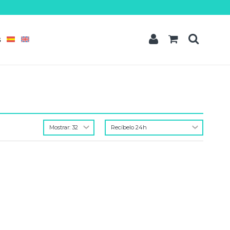
t amet
dipisicing elit, sed do eiusmod tempor incididunt ut labore et dolore
quis nostrud exercitation ullamco laboris nisi ut aliquip ex ea commodo
S
READ MORE