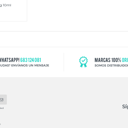
ng 10ml
€
Sí
dad
e