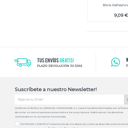
Blink Refreshi
9,09 
Suscríbete a nuestro Newsletter!
Conforme al RGPD y la LOPDGDD, INNOVACARE S.L tratará los datos facilitados con la finali
de enviar un comunicaciones comerciales a los suscriptores. Podrá ejercer los derechos
reconocidos en la normativa mencionada.
ENTIENDO Y ACEPTO el tratamiento de mis datos tal y como se describe anteriorment