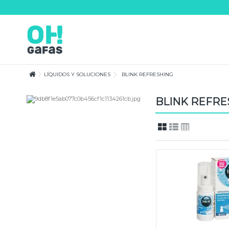
Lorem ipsum dolor sit amet
Lorem ipsum dolor sit amet, consectetur adipisicing elit, sed do eiusmod te
magna aliqua. Ut enim ad minim veniam, quis nostrud exercitation ullamco
consequat.
LÍQUIDOS Y SOLUCIONES
BLINK REFRESHING
BLINK REFRE