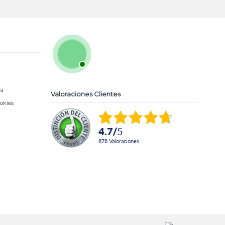
ía
Valoraciones Clientes
ookies
4.7
/
5
878
Valoraciones