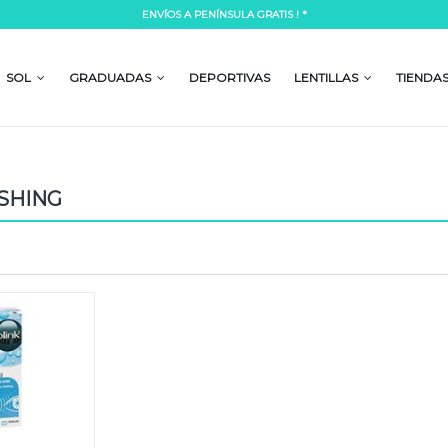
ENVÍOS A PENÍNSULA GRATIS ! *
Lorem ipsum dolor si
mpor incididunt ut labore et dolore
Lorem ipsum dolor sit amet, consectetur a
 laboris nisi ut aliquip ex ea commodo
magna aliqua. Ut enim ad minim veniam, 
SOL
GRADUADAS
DEPORTIVAS
LENTILLAS
TIENDA
consequat.
READ MORE
SHING