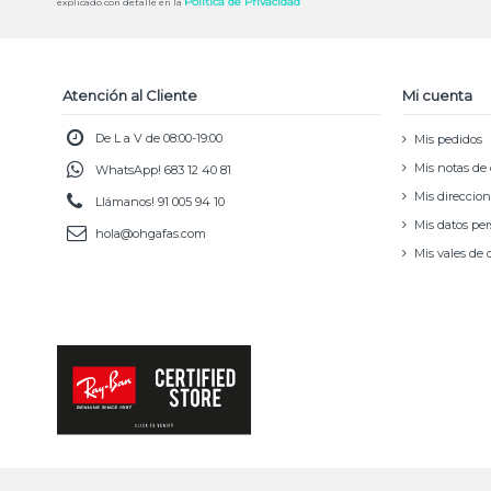
Política de Privacidad
explicado con detalle en la
Atención al Cliente
Mi cuenta
De L a V de 08:00-19:00
Mis pedidos
Mis notas de 
WhatsApp!
683 12 40 81
Mis direccio
Llámanos!
91 005 94 10
Mis datos pe
hola@ohgafas.com
Mis vales de