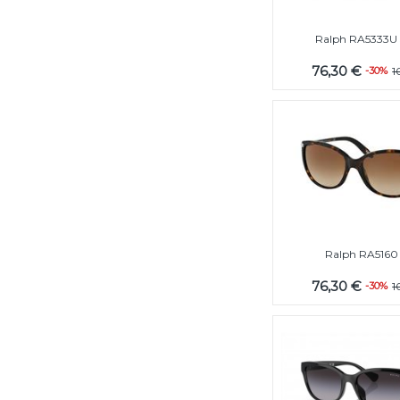
Ralph RA5333U
76,30 €
-30%
1
Ralph RA5160 
76,30 €
-30%
1