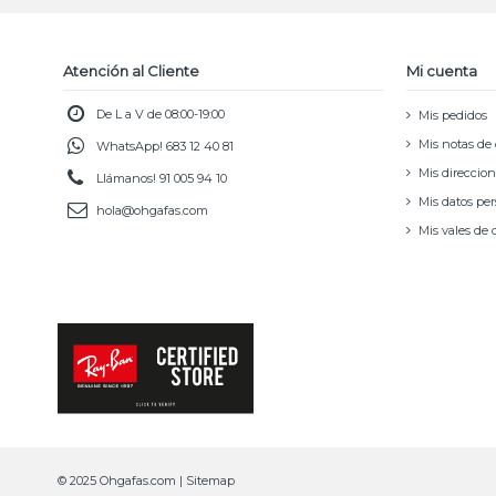
Atención al Cliente
Mi cuenta
De L a V de 08:00-19:00
Mis pedidos
Mis notas de 
WhatsApp!
683 12 40 81
Mis direccio
Llámanos!
91 005 94 10
Mis datos pe
hola@ohgafas.com
Mis vales de
© 2025 Ohgafas.com |
Sitemap