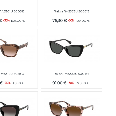
RA5301U 500313
Ralph RA5333U 500313
 €
76,30 €
-30%
109,00 €
-30%
109,00 €
 RA5312U 605813
Ralph RA5332U 500187
 €
91,00 €
-30%
98,00 €
-30%
130,00 €