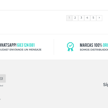
1
2
3
4
5
Sí
dad
e