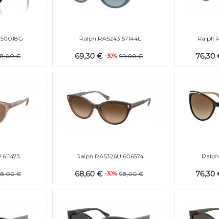
 50018G
Ralph RA5243 57144L
Ralph 
69,30 €
76,30
8,00 €
-30%
99,00 €
 611473
Ralph RA5326U 606574
Ralph
68,60 €
76,30
98,00 €
-30%
98,00 €