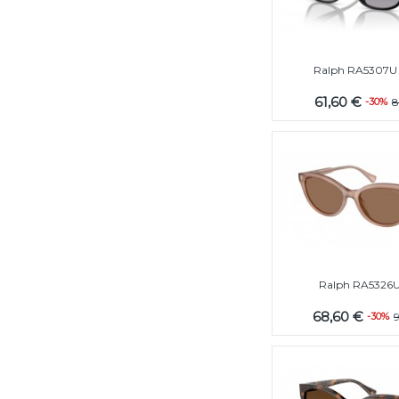
Ralph RA5307U
61,60 €
-30%
8
Ralph RA5326U
68,60 €
-30%