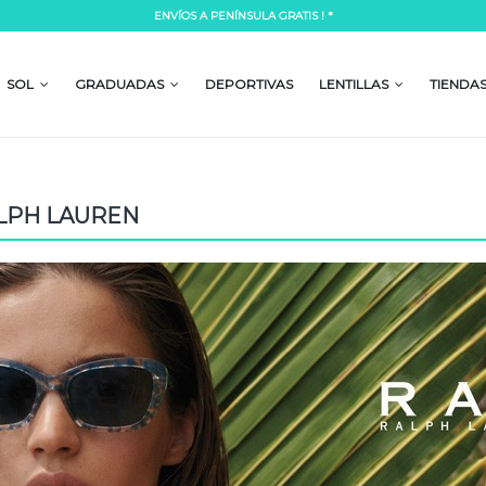
ENVÍOS A PENÍNSULA GRATIS ! *
Lorem ipsum dolor si
mpor incididunt ut labore et dolore
Lorem ipsum dolor sit amet, consectetur a
 laboris nisi ut aliquip ex ea commodo
magna aliqua. Ut enim ad minim veniam, 
SOL
GRADUADAS
DEPORTIVAS
LENTILLAS
TIENDA
consequat.
READ MORE
LPH LAUREN