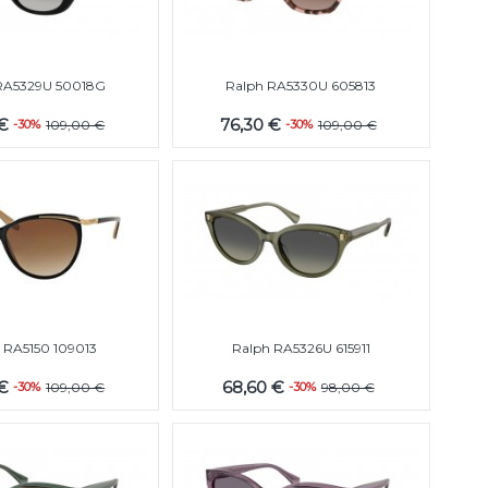
RA5329U 50018G
Ralph RA5330U 605813
 €
76,30 €
-30%
109,00 €
-30%
109,00 €
 RA5150 109013
Ralph RA5326U 615911
 €
68,60 €
-30%
109,00 €
-30%
98,00 €