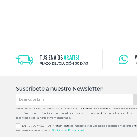
Suscríbete a nuestro Newsletter!
Conforme al RGPD y la LOPDGDD, INNOVACARE S.L tratará los datos facilitados con la finali
de enviar un comunicaciones comerciales a los suscriptores. Podrá ejercer los derechos
reconocidos en la normativa mencionada.
ENTIENDO Y ACEPTO el tratamiento de mis datos tal y como se describe anteriorment
Política de Privacidad
explicado con detalle en la