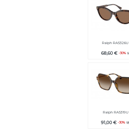
Ralph RA5326U
68,60 €
-30%
Ralph RA5319U
91,00 €
-30%
1