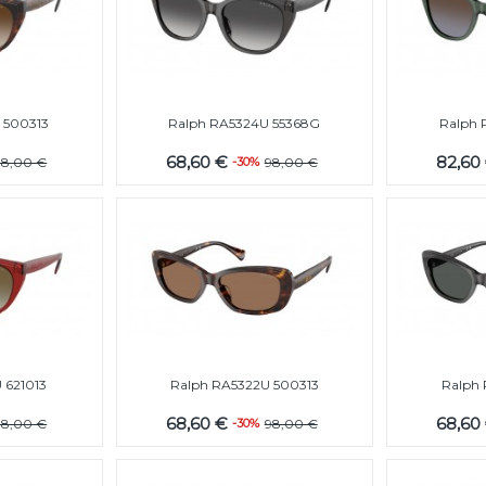
 500313
Ralph RA5324U 55368G
Ralph 
68,60 €
82,60
98,00 €
-30%
98,00 €
 621013
Ralph RA5322U 500313
Ralph 
68,60 €
68,60
98,00 €
-30%
98,00 €