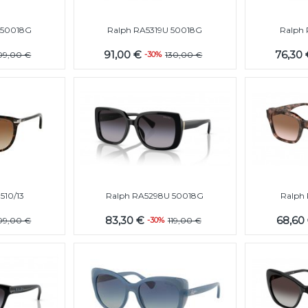
 50018G
Ralph RA5319U 50018G
Ralph 
91,00 €
76,30
09,00 €
-30%
130,00 €
510/13
Ralph RA5298U 50018G
Ralph
83,30 €
68,60
09,00 €
-30%
119,00 €