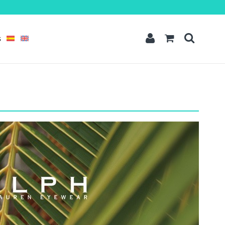
t amet
dipisicing elit, sed do eiusmod tempor incididunt ut labore et dolore
quis nostrud exercitation ullamco laboris nisi ut aliquip ex ea commodo
S
READ MORE