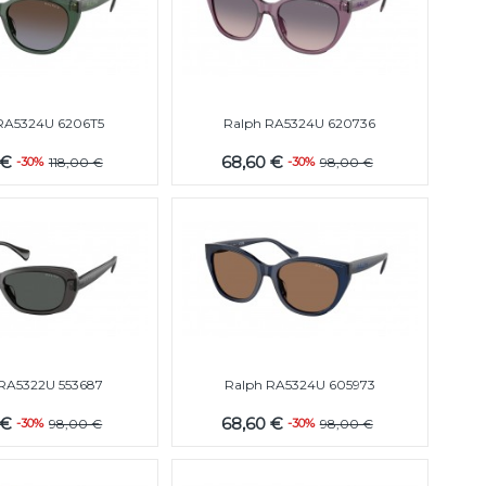
RA5324U 6206T5
Ralph RA5324U 620736
 €
68,60 €
-30%
118,00 €
-30%
98,00 €
RA5322U 553687
Ralph RA5324U 605973
 €
68,60 €
-30%
98,00 €
-30%
98,00 €