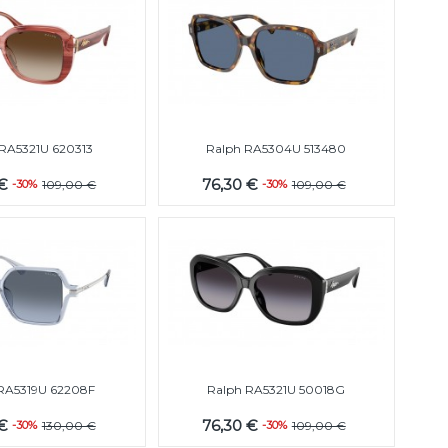
 RA5321U 620313
Ralph RA5304U 513480
 €
76,30 €
-30%
109,00 €
-30%
109,00 €
RA5319U 62208F
Ralph RA5321U 50018G
 €
76,30 €
-30%
130,00 €
-30%
109,00 €