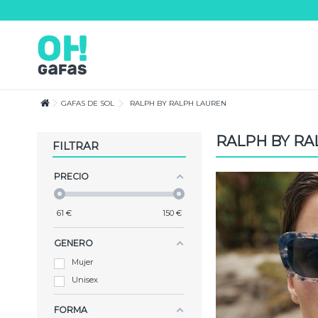
Lorem ipsum dolor sit amet
Lorem ipsum dolor sit amet, consectetur adipisicing elit, sed do eiusmod te
magna aliqua. Ut enim ad minim veniam, quis nostrud exercitation ullamco
consequat.
GAFAS DE SOL
RALPH BY RALPH LAUREN
RALPH BY RA
FILTRAR
PRECIO
61
€
150
€
GENERO
Mujer
Unisex
FORMA