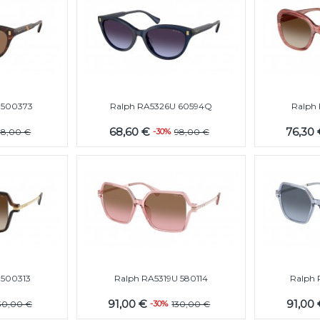
 500373
Ralph RA5326U 60594Q
Ralph
68,60 €
76,30
98,00 €
-30%
98,00 €
 500313
Ralph RA5319U 580114
Ralph 
91,00 €
91,00
30,00 €
-30%
130,00 €