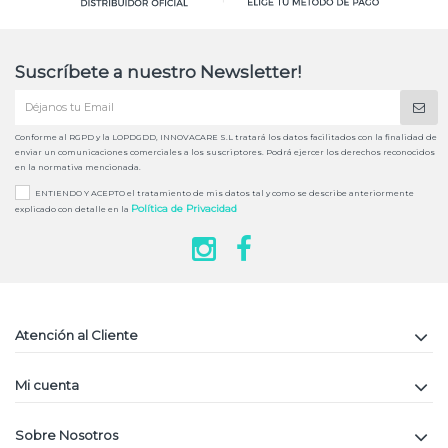
Suscríbete a nuestro Newsletter!
Conforme al RGPD y la LOPDGDD, INNOVACARE S.L tratará los datos facilitados con la finalidad de
enviar un comunicaciones comerciales a los suscriptores. Podrá ejercer los derechos reconocidos
en la normativa mencionada.
ENTIENDO Y ACEPTO el tratamiento de mis datos tal y como se describe anteriormente
Política de Privacidad
explicado con detalle en la
Atención al Cliente
Mi cuenta
Sobre Nosotros