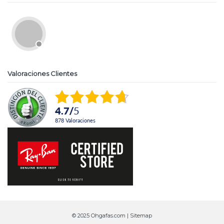
Valoraciones Clientes
4.7
/
5
878
Valoraciones
© 2025 Ohgafas.com |
Sitemap