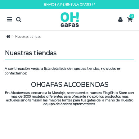
ENVÍOS A PENÍNSULA GRATIS ! *
Lorem ipsum dolor sit amet
0
Lorem ipsum dolor sit amet, consectetur adipisicing elit, sed do eiusmod tempor
incididunt ut labore et dolore magna aliqua. Ut enim ad minim veniam, quis
nostrud exercitation ullamco laboris nisi ut aliquip ex ea commodo consequat.
Nuestras tiendas
READ MORE
Lorem ipsum dolor sit amet
Nuestras tiendas
Lorem ipsum dolor sit amet, consectetur adipisicing elit, sed do eiusmod tempor
incididunt ut labore et dolore magna aliqua. Ut enim ad minim veniam, quis
A continuación verás la lista detallada de nuestras tiendas, no dudes en
nostrud exercitation ullamco laboris nisi ut aliquip ex ea commodo consequat.
contactarnos:
READ MORE
OHGAFAS ALCOBENDAS
En Alcobendas, cercano a la Moraleja, se encuentra nuestra FlagShip Store con
mas de 3000 modelos diferentes para ofrecerte no solo los productos mas
actuales sino también las mejores lentes para tus gafas de la mano de nuestro
equipo de ópticos optometristas.