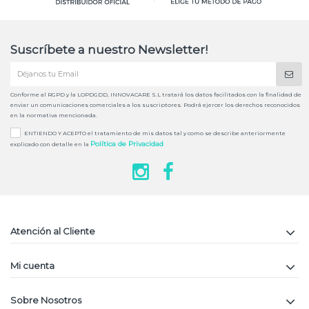
Suscríbete a nuestro Newsletter!
Conforme al RGPD y la LOPDGDD, INNOVACARE S.L tratará los datos facilitados con la finalidad de
enviar un comunicaciones comerciales a los suscriptores. Podrá ejercer los derechos reconocidos
en la normativa mencionada.
ENTIENDO Y ACEPTO el tratamiento de mis datos tal y como se describe anteriormente
Política de Privacidad
explicado con detalle en la
Atención al Cliente
Mi cuenta
Sobre Nosotros