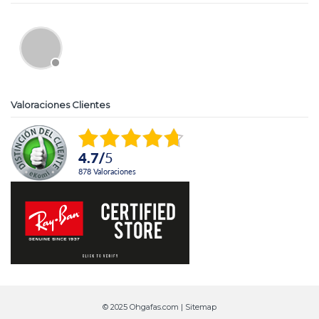
Valoraciones Clientes
4.7
/
5
878
Valoraciones
© 2025 Ohgafas.com |
Sitemap