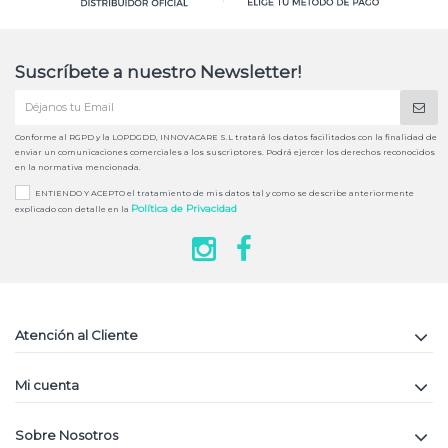
Suscríbete a nuestro Newsletter!
Conforme al RGPD y la LOPDGDD, INNOVACARE S.L tratará los datos facilitados con la finalidad de
enviar un comunicaciones comerciales a los suscriptores. Podrá ejercer los derechos reconocidos
en la normativa mencionada.
ENTIENDO Y ACEPTO el tratamiento de mis datos tal y como se describe anteriormente
Política de Privacidad
explicado con detalle en la
Atención al Cliente
Mi cuenta
Sobre Nosotros