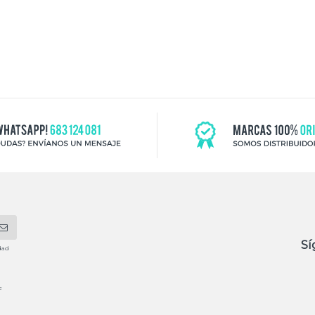
Sí
dad
e