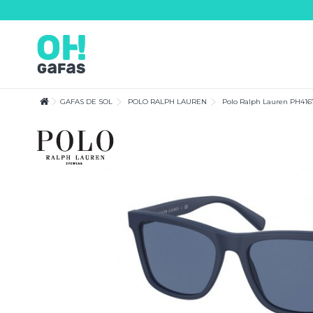
Lorem ipsum dolor sit amet
Lorem ipsum dolor sit amet, consectetur adipisicing elit, sed do eiusmod te
magna aliqua. Ut enim ad minim veniam, quis nostrud exercitation ullamco
consequat.
GAFAS DE SOL
POLO RALPH LAUREN
Polo Ralph Lauren PH416