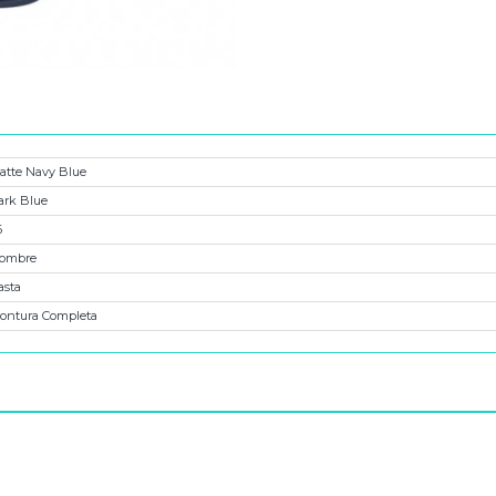
atte Navy Blue
ark Blue
6
ombre
asta
ontura Completa