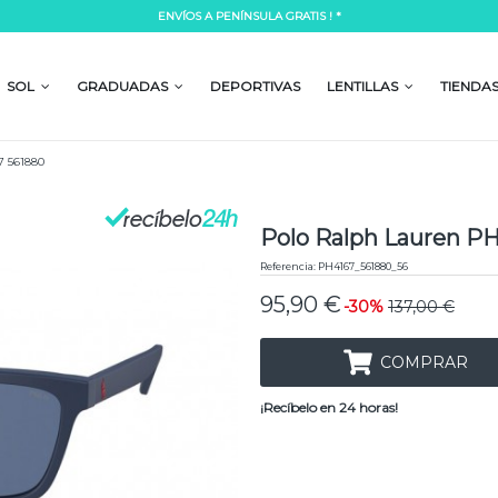
ENVÍOS A PENÍNSULA GRATIS ! *
Lorem ipsum dolor si
mpor incididunt ut labore et dolore
Lorem ipsum dolor sit amet, consectetur a
 laboris nisi ut aliquip ex ea commodo
magna aliqua. Ut enim ad minim veniam, 
SOL
GRADUADAS
DEPORTIVAS
LENTILLAS
TIENDA
consequat.
READ MORE
7 561880
Polo Ralph Lauren P
Referencia:
PH4167_561880_56
95,90 €
-30%
137,00 €
COMPRAR
¡Recíbelo en 24 horas!