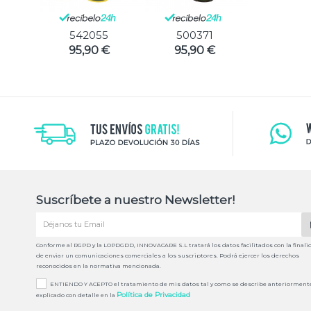
542055
500371
95,90 €
95,90 €
Suscríbete a nuestro Newsletter!
Conforme al RGPD y la LOPDGDD, INNOVACARE S.L tratará los datos facilitados con la finali
de enviar un comunicaciones comerciales a los suscriptores. Podrá ejercer los derechos
reconocidos en la normativa mencionada.
ENTIENDO Y ACEPTO el tratamiento de mis datos tal y como se describe anteriorment
Política de Privacidad
explicado con detalle en la