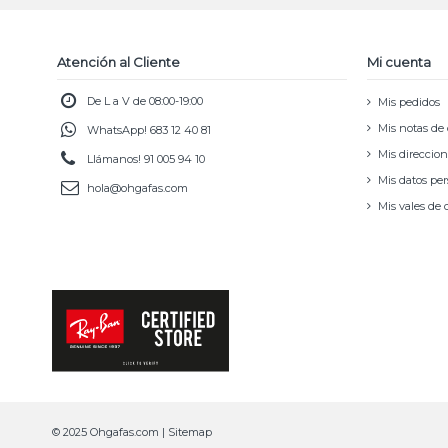
Atención al Cliente
Mi cuenta
De L a V de 08:00-19:00
Mis pedidos
Mis notas de 
WhatsApp!
683 12 40 81
Mis direccio
Llámanos!
91 005 94 10
Mis datos pe
hola@ohgafas.com
Mis vales de
© 2025 Ohgafas.com |
Sitemap