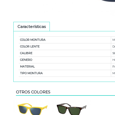
Características
COLOR MONTURA
M
COLOR LENTE
D
CALIBRE
5
GENERO
H
MATERIAL
P
TIPO MONTURA
M
OTROS COLORES