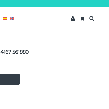
t amet
dipisicing elit, sed do eiusmod tempor incididunt ut labore et dolore
quis nostrud exercitation ullamco laboris nisi ut aliquip ex ea commodo
S
READ MORE
H4167 561880