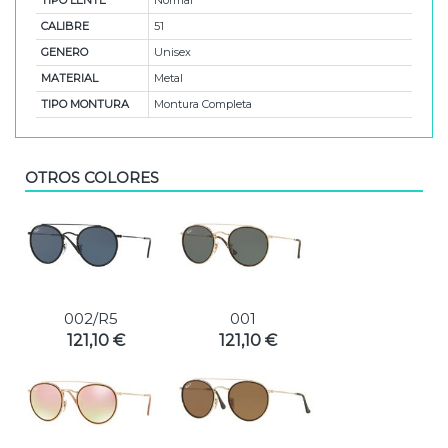
TIPO LENTE
Normal
CALIBRE
51
GENERO
Unisex
MATERIAL
Metal
TIPO MONTURA
Montura Completa
OTROS COLORES
002/R5
001
121,10 €
121,10 €