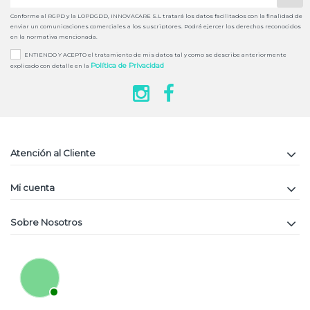
Conforme al RGPD y la LOPDGDD, INNOVACARE S.L tratará los datos facilitados con la finalidad de
enviar un comunicaciones comerciales a los suscriptores. Podrá ejercer los derechos reconocidos
en la normativa mencionada.
ENTIENDO Y ACEPTO el tratamiento de mis datos tal y como se describe anteriormente
Política de Privacidad
explicado con detalle en la
Atención al Cliente
Mi cuenta
Sobre Nosotros