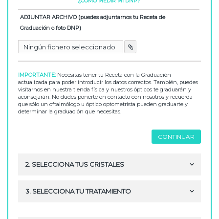
¿CÓMO MEDIR MI DNP?
ADJUNTAR ARCHIVO (puedes adjuntarnos tu Receta de
Graduación o foto DNP)
Ningún fichero seleccionado

IMPORTANTE:
Necesitas tener tu Receta con la Graduación
actualizada para poder introducir los datos correctos. También, puedes
visítarnos en nuestra tienda física y nuestros ópticos te graduarán y
aconsejarán. No dudes ponerte en contacto con nosotros y recuerda
que sólo un oftalmólogo u óptico optometrista pueden graduarte y
determinar la graduación que necesitas.
CONTINUAR
2. SELECCIONA TUS CRISTALES
3. SELECCIONA TU TRATAMIENTO