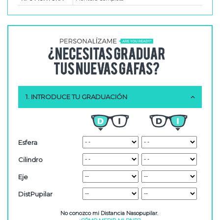
1. INTRODUCE TU GRADUACIÓN
Esfera
Cilindro
Eje
DistPupilar
No conozco mi Distancia Nasopupilar.