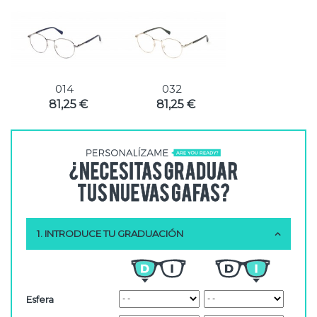
014
032
81,25 €
81,25 €
1. INTRODUCE TU GRADUACIÓN
Esfera