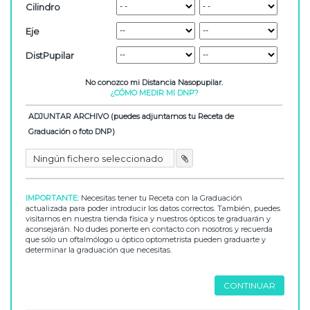
Cilindro
Eje
DistPupilar
No conozco mi Distancia Nasopupilar.
¿CÓMO MEDIR MI DNP?
ADJUNTAR ARCHIVO (puedes adjuntarnos tu Receta de
Graduación o foto DNP)
Ningún fichero seleccionado

IMPORTANTE:
Necesitas tener tu Receta con la Graduación
actualizada para poder introducir los datos correctos. También, puedes
visítarnos en nuestra tienda física y nuestros ópticos te graduarán y
aconsejarán. No dudes ponerte en contacto con nosotros y recuerda
que sólo un oftalmólogo u óptico optometrista pueden graduarte y
determinar la graduación que necesitas.
CONTINUAR