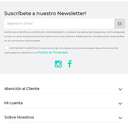
Suscríbete a nuestro Newsletter!
Conforme al RGPD y la LOPDGDD, INNOVACARE S.L tratará los datos facilitados con la finalidad de
enviar un comunicaciones comerciales a los suscriptores. Podrá ejercer los derechos reconocidos
en la normativa mencionada.
ENTIENDO Y ACEPTO el tratamiento de mis datos tal y como se describe anteriormente
Política de Privacidad
explicado con detalle en la
Atención al Cliente
Mi cuenta
Sobre Nosotros