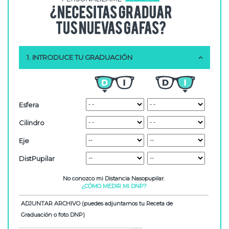
1. INTRODUCE TU GRADUACIÓN
Esfera
Cilindro
Eje
DistPupilar
No conozco mi Distancia Nasopupilar.
¿CÓMO MEDIR MI DNP?
ADJUNTAR ARCHIVO (puedes adjuntarnos tu Receta de
Graduación o foto DNP)