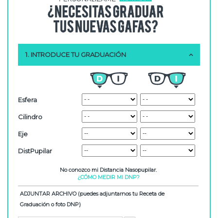
1. INTRODUCE TU GRADUACIÓN
Esfera
Cilindro
Eje
DistPupilar
No conozco mi Distancia Nasopupilar.
¿CÓMO MEDIR MI DNP?
ADJUNTAR ARCHIVO (puedes adjuntarnos tu Receta de
Graduación o foto DNP)