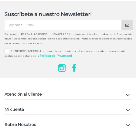
Suscríbete a nuestro Newsletter!
Conforme al RGPD y la LOPDGDD, INNOVACARE S.L tratará los datos facilitados con la finalidad de
enviar un comunicaciones comerciales a los suscriptores. Podrá ejercer los derechos reconocidos
en la normativa mencionada.
ENTIENDO Y ACEPTO el tratamiento de mis datos tal y como se describe anteriormente
Política de Privacidad
explicado con detalle en la
Atención al Cliente
Mi cuenta
Sobre Nosotros